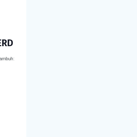
ERD
kambuh: