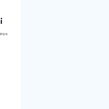
i
tnya: