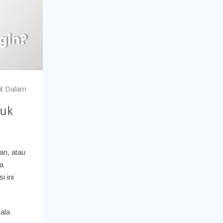
it Dalam
suk
an, atau
ya
i ini
ala