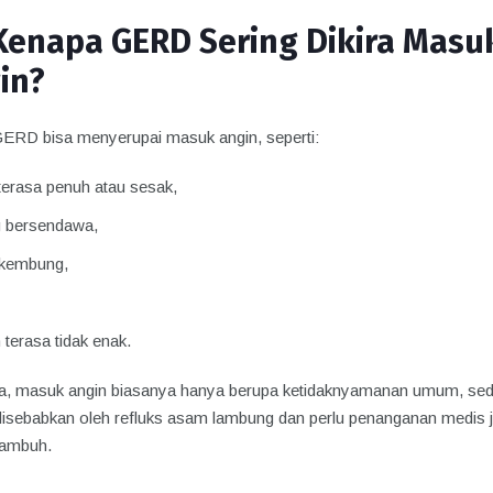
Kenapa GERD Sering Dikira Masu
in?
GERD bisa menyerupai masuk angin, seperti:
terasa penuh atau sesak,
g bersendawa,
 kembung,
 terasa tidak enak.
, masuk angin biasanya hanya berupa ketidaknyamanan umum, se
sebabkan oleh refluks asam lambung dan perlu penanganan medis j
kambuh.