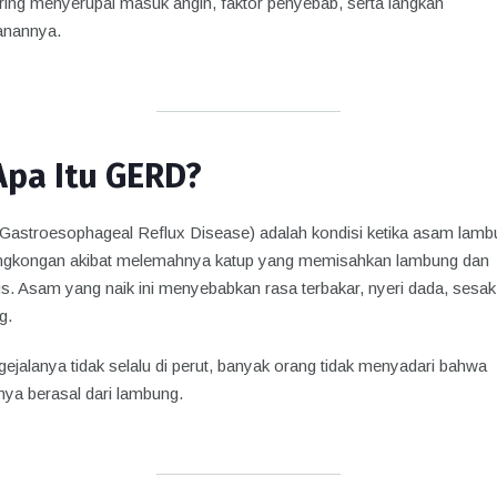
ring menyerupai masuk angin, faktor penyebab, serta langkah
anannya.
Apa Itu GERD?
astroesophageal Reflux Disease) adalah kondisi ketika asam lamb
ngkongan akibat melemahnya katup yang memisahkan lambung dan
s. Asam yang naik ini menyebabkan rasa terbakar, nyeri dada, sesak
g.
ejalanya tidak selalu di perut, banyak orang tidak menyadari bahwa
nya berasal dari lambung.