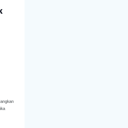
k
dangkan
ika