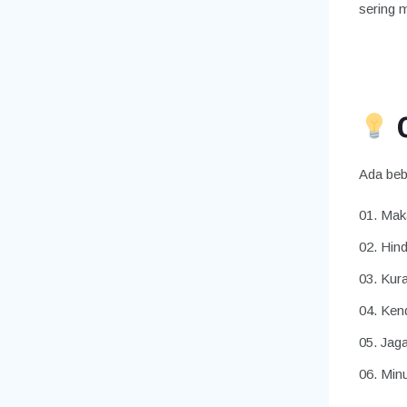
sering 
Ada beb
Maka
Hind
Kura
Kend
Jaga
Minu