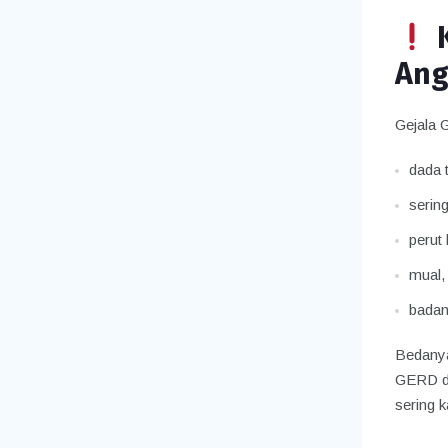
Ang
Gejala 
dada 
serin
perut
mual,
badan
Bedanya
GERD di
sering 