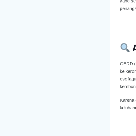
yang se
penang
GERD (G
ke kero
esofagu
kembun
Karena g
keluhan