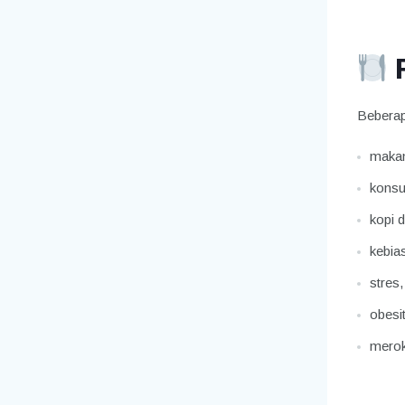
Bebera
makan 
konsu
kopi 
kebia
stres,
obesi
merok