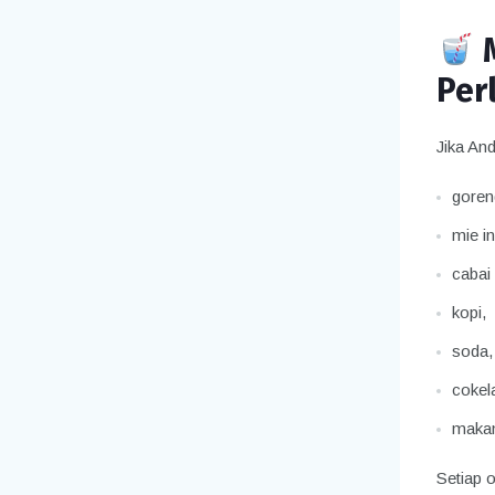
Per
Jika An
goren
mie in
cabai
kopi,
soda,
cokela
makan
Setiap o