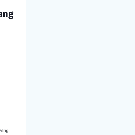
ang
aling