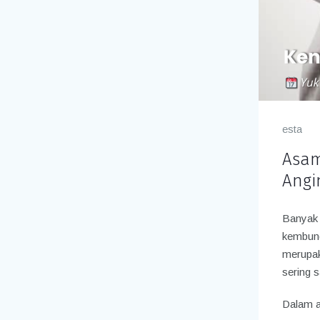
esta
Asam
Angi
Banyak 
kembun
merupa
sering 
Dalam a