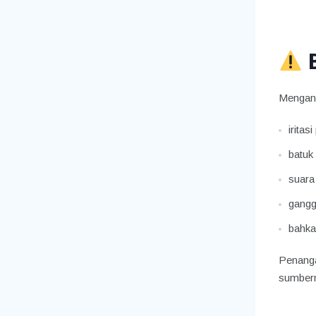
Mengang
irita
batuk 
suara
gangg
bahkan
Penanga
sumbern