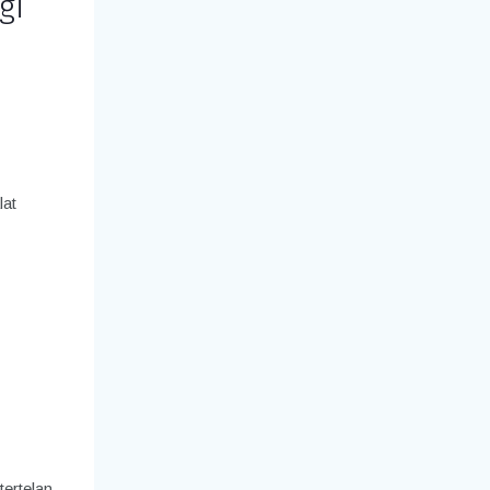
gi
lat
ertelan