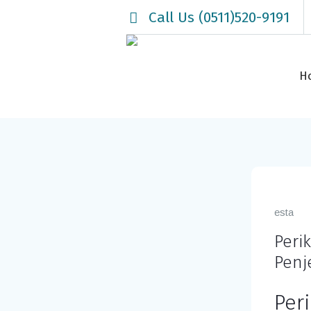
Call Us (0511)520-9191
H
esta
Peri
Penj
Per