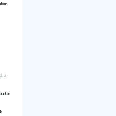
ukan
obat
amadan
ih