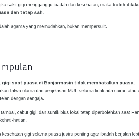
ika sakit gigi mengganggu ibadah dan kesehatan, maka
boleh dilak
uasa dan tetap sah
.
dalah agama yang memudahkan, bukan mempersulit.
impulan
a gigi saat puasa di Banjarmasin tidak membatalkan puasa
,
rkan fatwa ulama dan penjelasan MUI, selama tidak ada cairan atau 
rtelan dengan sengaja.
 tambal, cabut gigi, dan suntik bius lokal tetap diperbolehkan saat R
ehati-hatian.
kesehatan gigi selama puasa justru penting agar ibadah berjalan leb