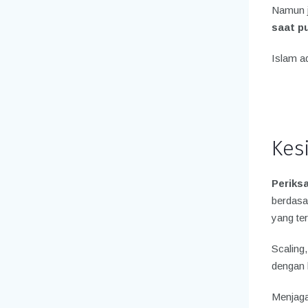
Namun j
saat p
Islam a
Kes
Periks
berdasa
yang te
Scaling,
dengan k
Menjaga 