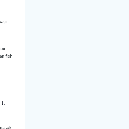
bagi
aat
an fiqh
rut
rmasuk