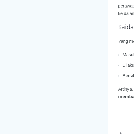
perawat
ke dalam
Kaida
Yang me
Masuk
Dilak
Bersi
Artinya
membat