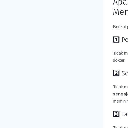
Apa
Mem
Berikut 
1️⃣ P
Tidak m
dokter.
2️⃣ S
Tidak m
sengaj
meminima
3️⃣ T
Tidak m