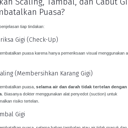
kah Scaling, Tambal, dan Cabut Gi
batalkan Puasa?
penjelasan tiap tindakan:
eriksa Gigi (Check-Up)
embatalkan puasa karena hanya pemeriksaan visual menggunakan a
caling (Membersihkan Karang Gigi)
embatalkan puasa,
selama air dan darah tidak tertelan dengan
a
. Biasanya dokter menggunakan alat penyedot (suction) untuk
lkan risiko tertelan.
ambal Gigi
embatalkan puasa, selama bahan tambalan atau air tidak masuk dan t