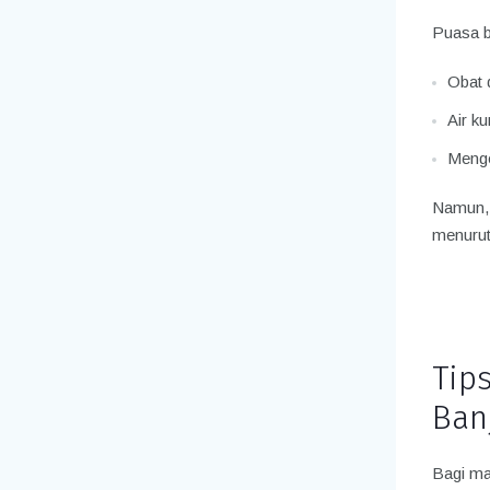
Puasa bi
Obat 
Air k
Mengon
Namun, j
menurut
Tip
Ban
Bagi ma