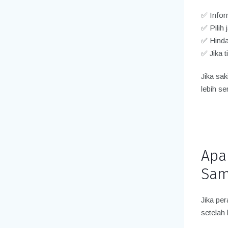
✅ Infor
✅ Pilih 
✅ Hinda
✅ Jika 
Jika sak
lebih se
Apa
Sam
Jika pe
setelah