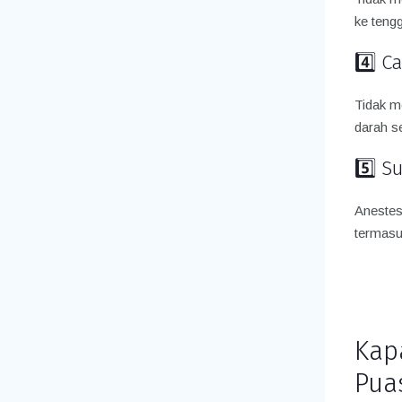
ke teng
4️⃣ C
Tidak m
darah s
5️⃣ S
Anestesi
termasu
Kap
Pua