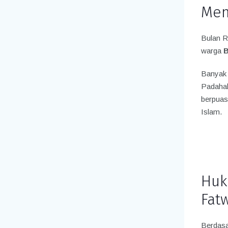
Mem
Bulan R
warga
B
Banyak 
Padahal,
berpuas
Islam.
Huk
Fat
Berdasa