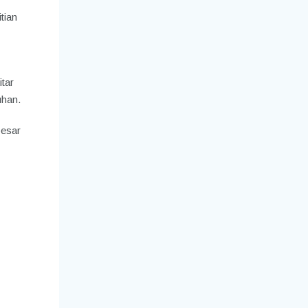
tian
tar
uhan.
besar