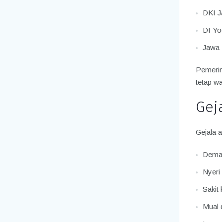
DKI J
DI Yo
Jawa 
Pemerin
tetap w
Gej
Gejala a
Dem
Nyeri 
Sakit 
Mual 