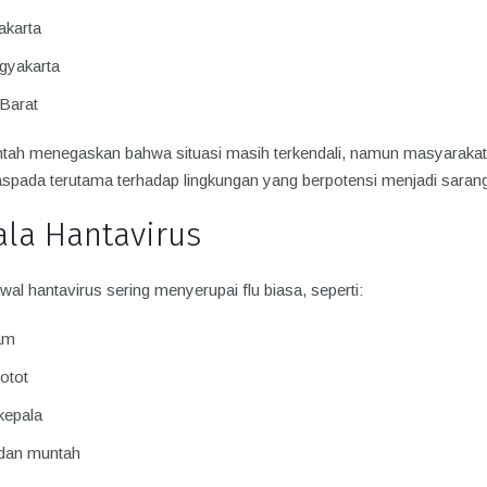
akarta
gyakarta
Barat
tah menegaskan bahwa situasi masih terkendali, namun masyarakat
aspada terutama terhadap lingkungan yang berpotensi menjadi sarang
ala Hantavirus
wal hantavirus sering menyerupai flu biasa, seperti:
am
otot
kepala
dan muntah