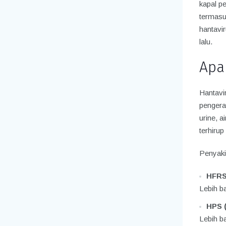
kapal p
termasu
hantavir
lalu.
Apa
Hantavi
pengerat
urine, a
terhirup
Penyaki
HFRS
Lebih b
HPS 
Lebih b