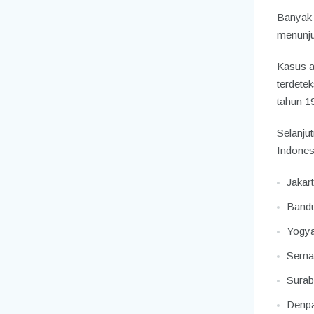
Banyak 
menunjuk
Kasus a
terdete
tahun 1
Selanju
Indonesi
Jakar
Band
Yogya
Sema
Sura
Denp