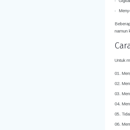
Gigita
Menye
Beberapa
namun k
Car
Untuk m
Men
Meng
Menu
Men
Tida
Memb