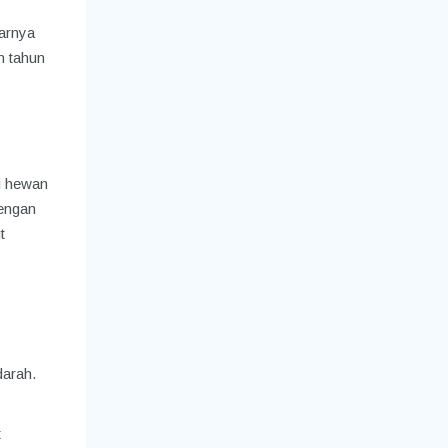
arnya
n tahun
i hewan
dengan
t
darah.
t