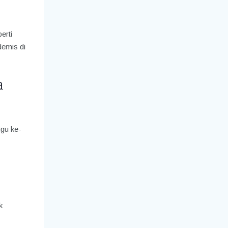
erti
demis di
a
gu ke-
k