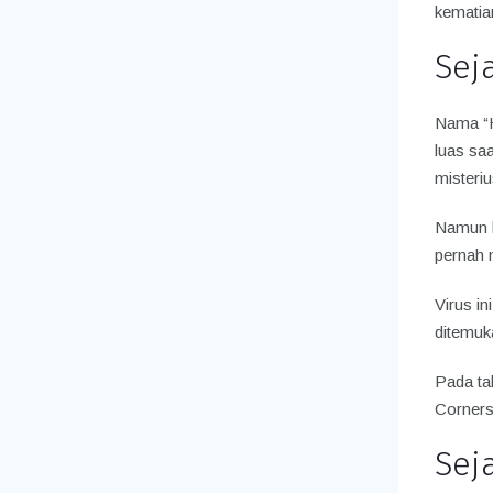
kematian
Sej
Nama “Ha
luas sa
misteriu
Namun b
pernah m
Virus in
ditemuka
Pada ta
Corners,
Sej