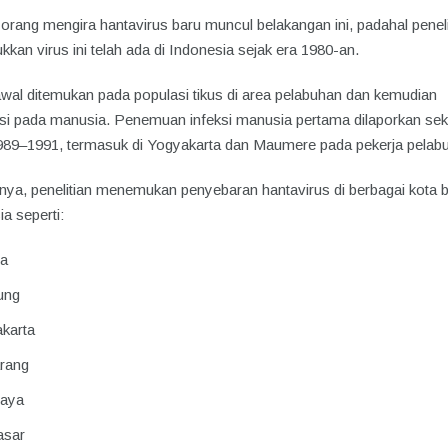
orang mengira hantavirus baru muncul belakangan ini, padahal peneli
kan virus ini telah ada di Indonesia sejak era 1980-an.
wal ditemukan pada populasi tikus di area pelabuhan dan kemudian
ksi pada manusia. Penemuan infeksi manusia pertama dilaporkan seki
989–1991, termasuk di Yogyakarta dan Maumere pada pekerja pelab
tnya, penelitian menemukan penyebaran hantavirus di berbagai kota 
a seperti:
ta
ung
karta
rang
baya
asar