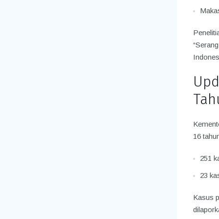
Maka
Peneliti
“Serang
Indones
Upd
Tah
Kemente
16 tahun
251 k
23 kas
Kasus po
dilapork