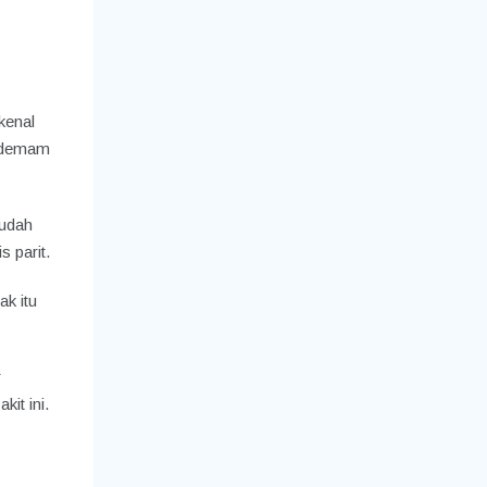
kenal
i demam
sudah
s parit.
ak itu
r
it ini.