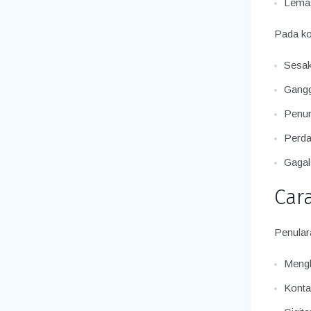
Lema
Pada ko
Sesak
Gangg
Penur
Perda
Gagal
Car
Penulara
Mengh
Kontak