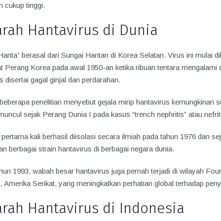
 cukup tinggi.
arah Hantavirus di Dunia
nta” berasal dari Sungai Hantan di Korea Selatan. Virus ini mulai di
at Perang Korea pada awal 1950-an ketika ribuan tentara mengalam
s disertai gagal ginjal dan perdarahan.
eberapa penelitian menyebut gejala mirip hantavirus kemungkinan 
uncul sejak Perang Dunia I pada kasus “trench nephritis” atau nefriti
i pertama kali berhasil diisolasi secara ilmiah pada tahun 1976 dan sej
n berbagai strain hantavirus di berbagai negara dunia.
hun 1993, wabah besar hantavirus juga pernah terjadi di wilayah Fou
 Amerika Serikat, yang meningkatkan perhatian global terhadap penyak
arah Hantavirus di Indonesia