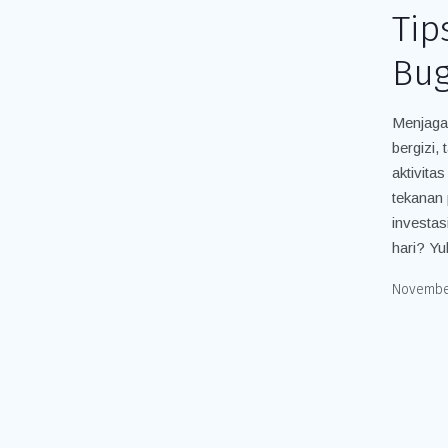
Tip
Bug
Menjaga 
bergizi,
aktivitas
tekanan 
investas
hari? Yuk
November