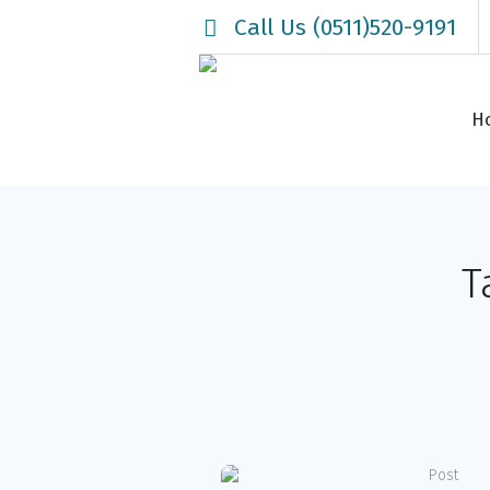
Call Us (0511)520-9191
H
T
Post