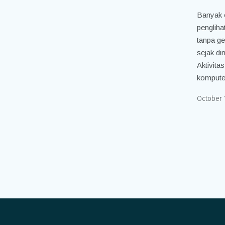
Banyak o
pengliha
tanpa ge
sejak di
Aktivita
komputer
October 