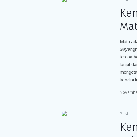
Ken
Ma
Mata ada
Sayangn
terasa b
lanjut d
mengetah
kondisi 
November
Post
Ken