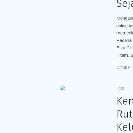
Sej
Mengapa
paling b
memeriks
Padahal,
Esta Cli
Hitam, S
October 
Post
Ken
Rut
Kel