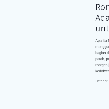
Ron
Ada
unt
Apa Itu
menggun
bagian d
patah, p
rontgen 
kedokter
October 