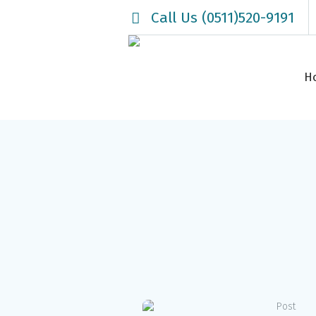
Call Us (0511)520-9191
H
Post