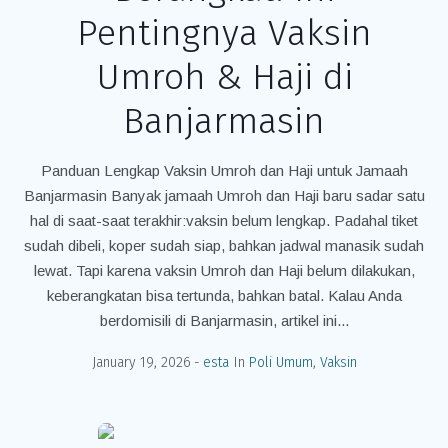
Pentingnya Vaksin
Umroh & Haji di
Banjarmasin
Panduan Lengkap Vaksin Umroh dan Haji untuk Jamaah
Banjarmasin Banyak jamaah Umroh dan Haji baru sadar satu
hal di saat-saat terakhir:vaksin belum lengkap. Padahal tiket
sudah dibeli, koper sudah siap, bahkan jadwal manasik sudah
lewat. Tapi karena vaksin Umroh dan Haji belum dilakukan,
keberangkatan bisa tertunda, bahkan batal. Kalau Anda
berdomisili di Banjarmasin, artikel ini...
January 19, 2026
esta
In
Poli Umum
,
Vaksin