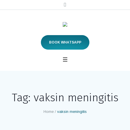
BOOK WHATSAPP
Tag:
vaksin meningitis
Home
/
vaksin meningitis