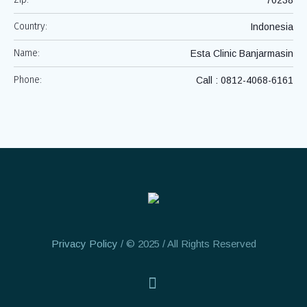
70238
Country:
Indonesia
Name:
Esta Clinic Banjarmasin
Phone:
Call : 0812-4068-6161
Privacy Policy
/ © 2025 / All Rights Reserved